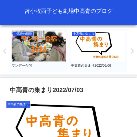
苫小牧西子ども劇場中高青のブログ
中高青の活動
中高青の集まり
例
高学
ワンデー合宿
中高青の集まり2022/08/06
『S
24
中高青の集まり2022/07/03
中高青の集まり