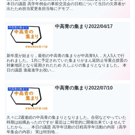
本日の議題 高学年例会の事前交流会の日程について当日の欠席者が
出たため担当変更各担当毎にデモプ...
中高青の集まり2022/04/17
中高青の集まり
新年度が始まり，最初の中高青の集まりが中高青9人，大人5人で行
われました。 1月に予定されていた集まりがまん延防止等重点措置の
対象地区となり延期されたため 久しぶりの集まりとなりました。 本
日の議題 進級進学お祝い...
中高青の集まり2022/07/10
中高青の集まり
久々に2週連続の中高青の集まりとなりました。合宿などやっていた
時期は結構あったのですが 最近はご時世的に開催出来ていませんで
したから…… 本日の議題 高学年活動の日程高学年活動の内容（高学
年集会の内容） 実は特別地...