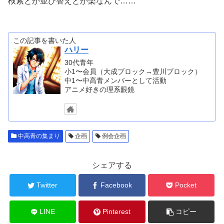
検索とか並び替えとか楽なんで……
この記事を書いた人
ハリー
30代青年
小1〜会員（大成ブロック→豊川ブロック）
中1〜中高青メンバーとして活動
アニメ好きの理系眼鏡
中高青の集まり
企画
例会企画
シェアする
Twitter
Facebook
Pocket
LINE
Pinterest
コピー