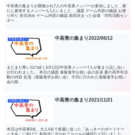
中高青の集まりが開催され7人の中高青メンバーが参加しました．新
たに参加するメンバーも1人いました． 議題 ゲーム内容の確認 お便
り作り 担当決め ゲーム内容の確認 前回決まった会場「市民活動セン
ター...
中高青の集まり2022/06/12
中高青の集まり
まだまだ寒い日の続く6月12日中高青メンバー7人が集まり話し合い
が行われました。 本日の議題 進級進学お祝い会の反省 夏の高学年活
動の内容 反省（進級進学お祝い会） 5/15に行われた進級進学お祝い
会の様...
中高青の集まり2021/11/21
中高青の集まり
本日は中高青9名，大人4名で来週に迫った『あっきーのボードゲー
ム大会』に向けて 各担当に分かれてルールの確認など行いました。