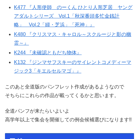
K477 『人形使師 のーくん ひとり人形芝居 ヤング
アダルトシリーズ Vol.1「秋深番頭多忙金銭計
略」 Vol.2「婦・芝浜」「死神」』
K480 『クリスマス・キャロル～スクルージと影の幽
霊～』
K244 『未確認ともだち物体』
K132 『ジンマサフスキーのサイレントコメディーマ
ジック3「キエルセルマゴ」』
このあと全道版のパンフレット作成があるようなので
そちらにこれらの作品が載ってくるかと思います。
全道パンフが来たらいよいよ
高学年以上で集会を開催しての例会候補選びになります!!