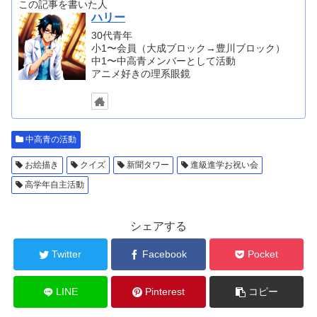
この記事を書いた人
ハリー
30代青年
小1〜会員（大成ブロック→豊川ブロック）
中1〜中高青メンバーとして活動
アニメ好きの理系眼鏡
中高青の活動
お絵描き
クイズ
新聞タワー
進級進学お祝い会
高学年自主活動
シェアする
Twitter
Facebook
Pocket
LINE
Pinterest
コピー