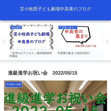
苫小牧西子ども劇場中高青のブログ
例会鑑賞
中高青の集まり
中
『左手のピアニスト』第266回高学
中高青の集まり2021/10/17
クリ
年例会
進級進学お祝い会 2022/05/15
中高青の活動