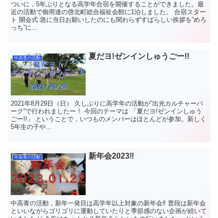
ついに，5年ぶりとなる高学年合宿を開催することができました。最
近の活動で御用達の啓北町総合福祉会館に1泊しました。 合宿スター
ト 開会式 急に当日お願いしたのにも関わらずすばらしい挨拶を”めろ
っち”に...
夏だヨ!ゼンインしゅうごー!!
中高青の活動
2021年8月29日（日） 久しぶりに高学年の活動が”出光カルチャーパ
ーク”で行われましたー！ 今回のテーマは 「夏だヨ!ゼンインしゅう
ごー!!」 ということで，いつものメンバーはほとんどが参加。新しく
5年生の子や...
新年会2023‼︎
中高青の活動
中高青の活動，新年一発目は高学年以上対象の新年会‼︎ 普段は新年会
といいながらゴリゴリに運動していたりと季節感のない企画が続いて