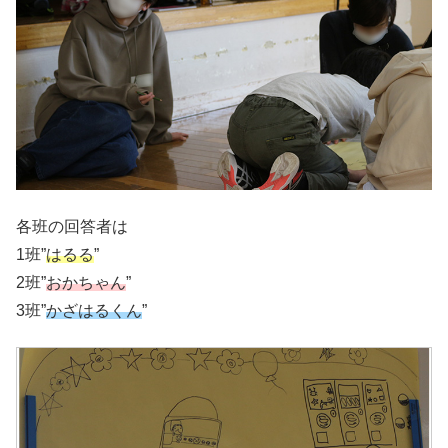
各班の回答者は
1班”
はるる
”
2班”
おかちゃん
”
3班”
かざはるくん
”