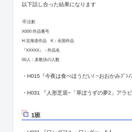
以下話し合った結果になります
※
注釈
X000:作品番号
H:北海道作品 K：全国作品
『XXXXX』：作品名
00人：多数決の人数
・H015『今夜は食べほうだい! ~おおかみｺﾞﾝﾉ
・H031 『人形芝居~「草ぼうずの夢2」アラ
1班