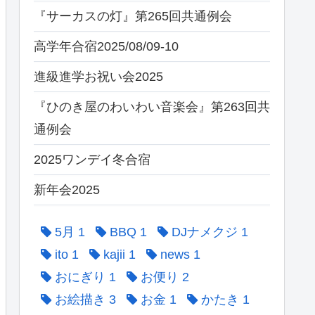
『サーカスの灯』第265回共通例会
高学年合宿2025/08/09-10
進級進学お祝い会2025
『ひのき屋のわいわい音楽会』第263回共
通例会
2025ワンデイ冬合宿
新年会2025
5月
1
BBQ
1
DJナメクジ
1
ito
1
kajii
1
news
1
おにぎり
1
お便り
2
お絵描き
3
お金
1
かたき
1