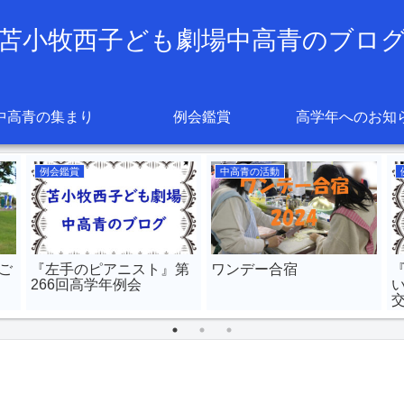
苫小牧西子ども劇場中高青のブロ
中高青の集まり
例会鑑賞
高学年へのお知
例会鑑賞
中高青の活動
ご
『左手のピアニスト』第
ワンデー合宿
266回高学年例会