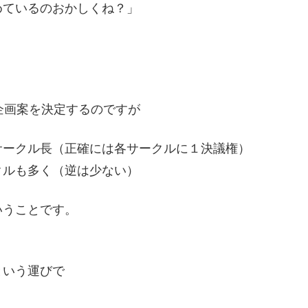
めているのおかしくね？」
企画案を決定するのですが
サークル長（正確には各サークルに１決議権）
クルも多く（逆は少ない）
いうことです。
という運びで