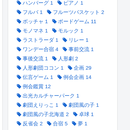
ハンバーグ
1
ピアノ
1
フルバ
1
フルーツバスケット
2
ボッチャ
1
ボードゲーム
11
モノマネ
1
モルック
1
ラストラーダ
1
リレー
1
ワンデー合宿
4
事前交流
1
事後交流
1
人形劇
2
人形劇団ココン
1
企画
29
伝言ゲーム
1
例会企画
14
例会鑑賞
12
出光カルチャーパーク
1
劇団えりっこ
1
劇団風の子
1
劇団風の子北海道
2
卓球
1
反省会
2
合宿
5
夢
1