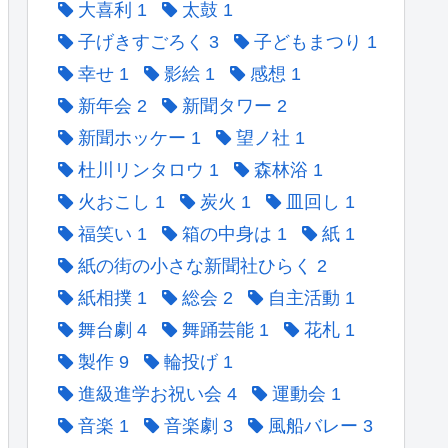
大喜利
1
太鼓
1
子げきすごろく
3
子どもまつり
1
幸せ
1
影絵
1
感想
1
新年会
2
新聞タワー
2
新聞ホッケー
1
望ノ社
1
杜川リンタロウ
1
森林浴
1
火おこし
1
炭火
1
皿回し
1
福笑い
1
箱の中身は
1
紙
1
紙の街の小さな新聞社ひらく
2
紙相撲
1
総会
2
自主活動
1
舞台劇
4
舞踊芸能
1
花札
1
製作
9
輪投げ
1
進級進学お祝い会
4
運動会
1
音楽
1
音楽劇
3
風船バレー
3