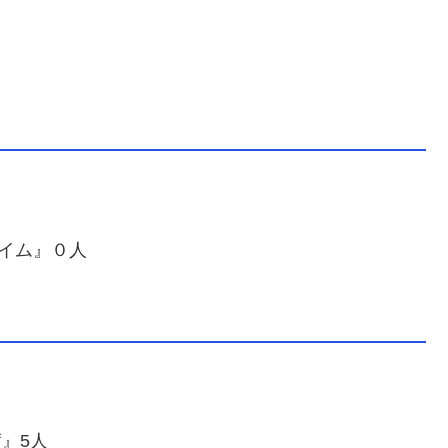
タイム』０人
席』5人