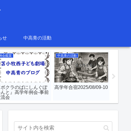
グ
らせ
中高青の活動
例会鑑賞
中高青の活動
中高青の
『ボクラのばにしんぐぽ
高学年合宿2025/08/09-10
中高青
いんと』高学年例会-事前
2022/08
交流会