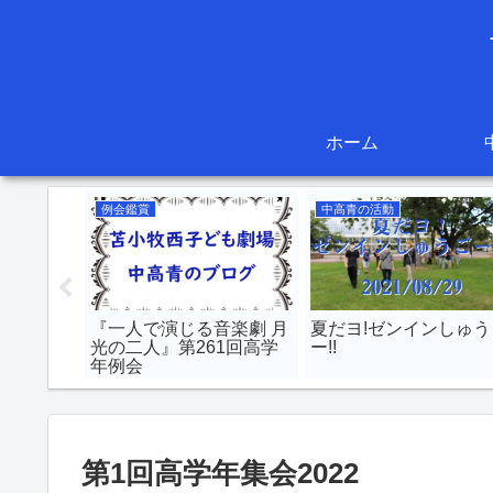
ホーム
例会鑑賞
中高青の活動
『一人で演じる音楽劇 月
夏だヨ!ゼンインしゅう
光の二人』第261回高学
ー!!
年例会
第1回高学年集会2022