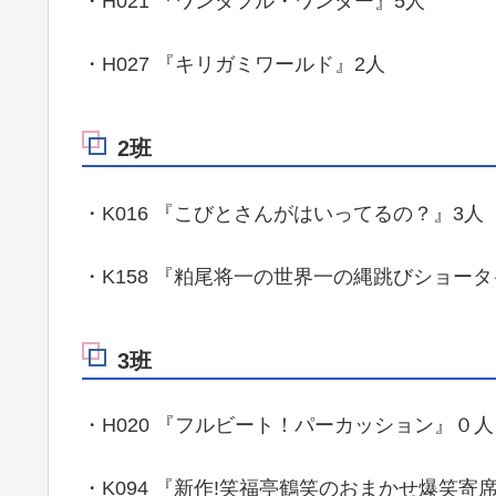
・H021 『ワンダフル・ワンダー』5人
・H027 『キリガミワールド』2人
2班
・K016 『こびとさんがはいってるの？』3人
・K158 『粕尾将一の世界一の縄跳びショー
3班
・H020 『フルビート！パーカッション』０人
・K094 『新作!笑福亭鶴笑のおまかせ爆笑寄