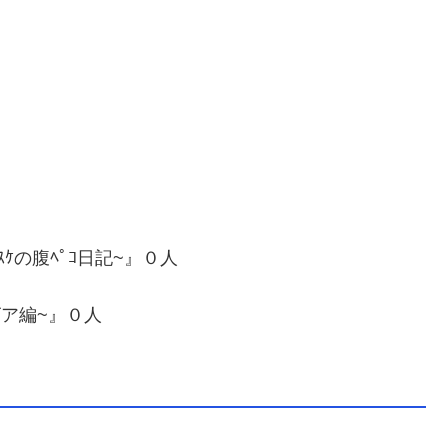
ｽｹの腹ﾍﾟｺ日記~』０人
ビア編~』０人