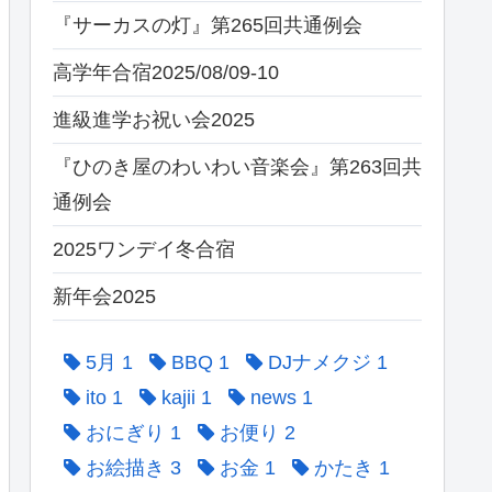
『サーカスの灯』第265回共通例会
高学年合宿2025/08/09-10
進級進学お祝い会2025
『ひのき屋のわいわい音楽会』第263回共
通例会
2025ワンデイ冬合宿
新年会2025
5月
1
BBQ
1
DJナメクジ
1
ito
1
kajii
1
news
1
おにぎり
1
お便り
2
お絵描き
3
お金
1
かたき
1