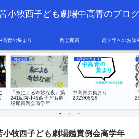
苫小牧西子ども劇場中高青のブロ
中高青の集まり
例会鑑賞
高学年へのお知
例会鑑賞
中高青の集まり
こ
『糸による奇妙な夜』第
中高青の集まり
回
241回苫小牧西子ども劇
2023/08/26
場鑑賞例会高学年
回苫小牧西子ども劇場鑑賞例会高学年