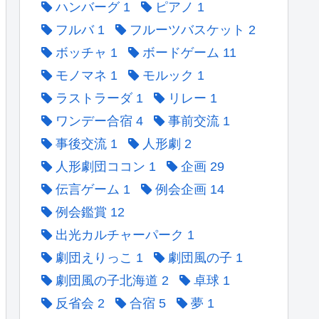
ハンバーグ
1
ピアノ
1
フルバ
1
フルーツバスケット
2
ボッチャ
1
ボードゲーム
11
モノマネ
1
モルック
1
ラストラーダ
1
リレー
1
ワンデー合宿
4
事前交流
1
事後交流
1
人形劇
2
人形劇団ココン
1
企画
29
伝言ゲーム
1
例会企画
14
例会鑑賞
12
出光カルチャーパーク
1
劇団えりっこ
1
劇団風の子
1
劇団風の子北海道
2
卓球
1
反省会
2
合宿
5
夢
1