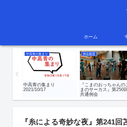
ホーム
中高青の集まり
例会鑑賞
gdom 影の
中高青の集まり
『こまのおっちゃんの
共通例会
2021/10/17
まのサーカス』第250
共通例会
『糸による奇妙な夜』第241