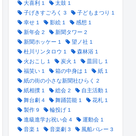
大喜利
1
太鼓
1
子げきすごろく
3
子どもまつり
1
幸せ
1
影絵
1
感想
1
新年会
2
新聞タワー
2
新聞ホッケー
1
望ノ社
1
杜川リンタロウ
1
森林浴
1
火おこし
1
炭火
1
皿回し
1
福笑い
1
箱の中身は
1
紙
1
紙の街の小さな新聞社ひらく
2
紙相撲
1
総会
2
自主活動
1
舞台劇
4
舞踊芸能
1
花札
1
製作
9
輪投げ
1
進級進学お祝い会
4
運動会
1
音楽
1
音楽劇
3
風船バレー
3