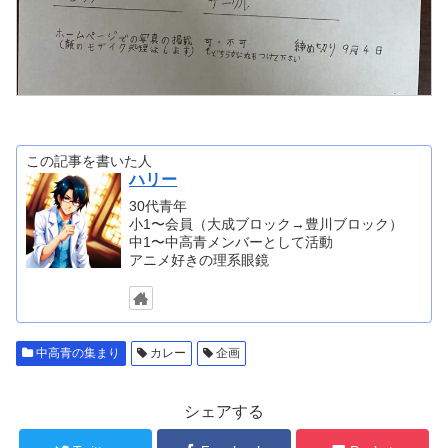
この記事を書いた人
ハリー
30代青年
小1〜会員（大成ブロック→豊川ブロック）
中1〜中高青メンバーとして活動
アニメ好きの理系眼鏡
中高青の集まり
カレー
企画
シェアする