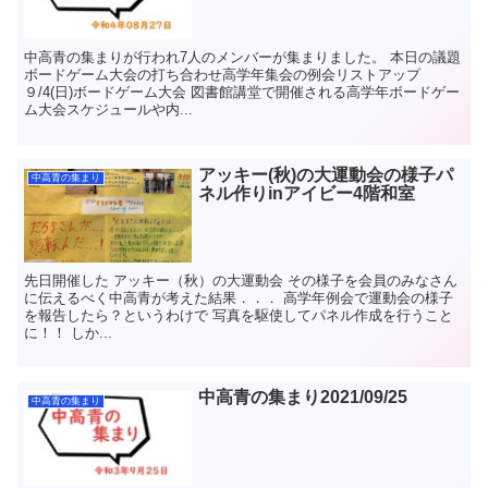
中高青の集まりが行われ7人のメンバーが集まりました。 本日の議題
ボードゲーム大会の打ち合わせ高学年集会の例会リストアップ
９/4(日)ボードゲーム大会 図書館講堂で開催される高学年ボードゲー
ム大会スケジュールや内...
アッキー(秋)の大運動会の様子パ
中高青の集まり
ネル作りinアイビー4階和室
先日開催した アッキー（秋）の大運動会 その様子を会員のみなさん
に伝えるべく中高青が考えた結果．．． 高学年例会で運動会の様子
を報告したら？というわけで 写真を駆使してパネル作成を行うこと
に！！ しか...
中高青の集まり2021/09/25
中高青の集まり