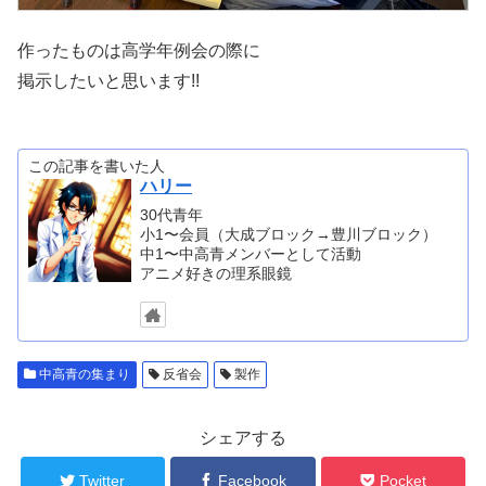
作ったものは高学年例会の際に
掲示したいと思います!!
この記事を書いた人
ハリー
30代青年
小1〜会員（大成ブロック→豊川ブロック）
中1〜中高青メンバーとして活動
アニメ好きの理系眼鏡
中高青の集まり
反省会
製作
シェアする
Twitter
Facebook
Pocket