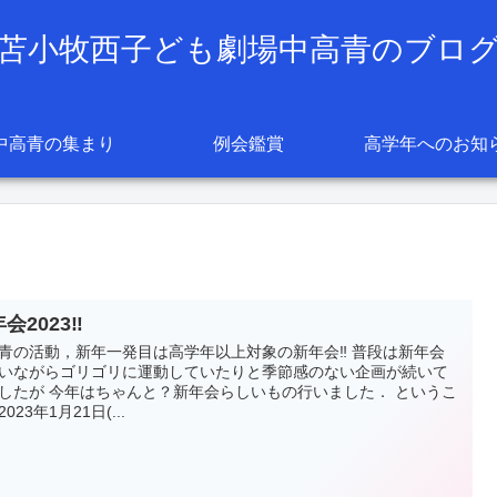
苫小牧西子ども劇場中高青のブロ
中高青の集まり
例会鑑賞
高学年へのお知
会2023‼︎
青の活動，新年一発目は高学年以上対象の新年会‼︎ 普段は新年会
いながらゴリゴリに運動していたりと季節感のない企画が続いて
したが 今年はちゃんと？新年会らしいもの行いました． というこ
023年1月21日(...