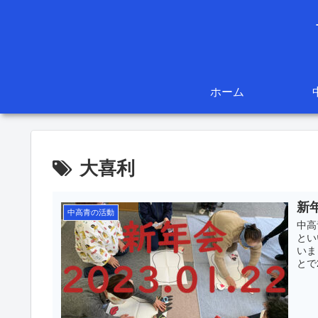
ホーム
大喜利
新年
中高青の活動
中高
とい
いま
とで2