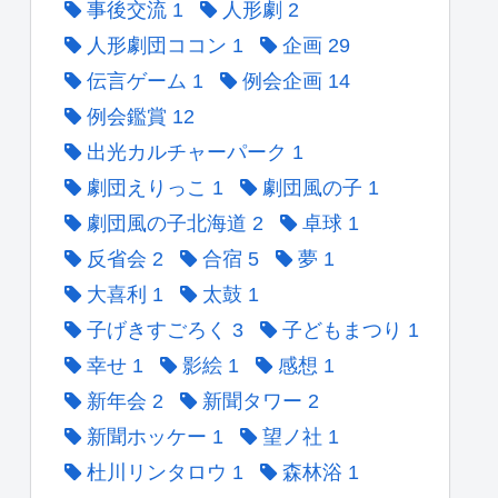
事後交流
1
人形劇
2
人形劇団ココン
1
企画
29
伝言ゲーム
1
例会企画
14
例会鑑賞
12
出光カルチャーパーク
1
劇団えりっこ
1
劇団風の子
1
劇団風の子北海道
2
卓球
1
反省会
2
合宿
5
夢
1
大喜利
1
太鼓
1
子げきすごろく
3
子どもまつり
1
幸せ
1
影絵
1
感想
1
新年会
2
新聞タワー
2
新聞ホッケー
1
望ノ社
1
杜川リンタロウ
1
森林浴
1