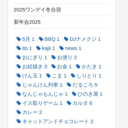
2025ワンデイ冬合宿
新年会2025
5月
1
BBQ
1
DJナメクジ
1
ito
1
kajii
1
news
1
おにぎり
1
お便り
2
お絵描き
3
お金
1
かたき
1
けん玉
1
こま
1
しりとり
1
じゃんけん列車
1
だるころ
5
なんじゃもんじゃ
1
ひのき屋
1
イス取りゲーム
1
カルタ
6
カレー
2
キャットアンドチョコレート
2