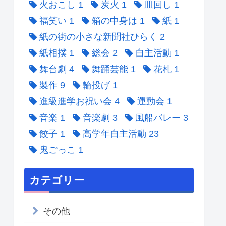
火おこし
1
炭火
1
皿回し
1
福笑い
1
箱の中身は
1
紙
1
紙の街の小さな新聞社ひらく
2
紙相撲
1
総会
2
自主活動
1
舞台劇
4
舞踊芸能
1
花札
1
製作
9
輪投げ
1
進級進学お祝い会
4
運動会
1
音楽
1
音楽劇
3
風船バレー
3
餃子
1
高学年自主活動
23
鬼ごっこ
1
カテゴリー
その他